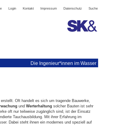
gation
e
Login
Kontakt
Impressum
Datenschutz
Suche
springen
Die Ingenieur*innen im Wasser
rstellt. Oft handelt es sich um tragende Bauwerke,
rwachung
und
Werterhaltung
solcher Bauten ist sehr
e oft nur teilweise zugänglich sind, ist der Einsatz
ndierte Tauchausbildung. Mit ihrer Erfahrung im
er. Dabei steht ihnen ein modernes und speziell auf