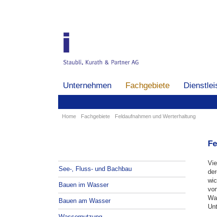
Navigation
überspringen
Navigation
Unternehmen
Fachgebiete
Dienstle
überspringen
Home
Fachgebiete
Feldaufnahmen und Werterhaltung
Fe
Vie
Navigation
See-, Fluss- und Bachbau
der
überspringen
wic
Bauen im Wasser
von
Was
Bauen am Wasser
Un
Wassernutzung