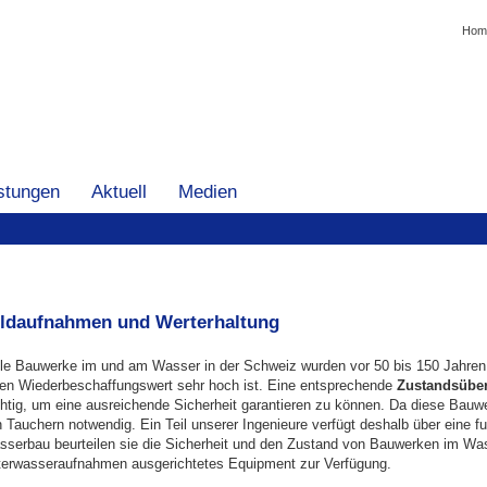
Navi
Hom
über
istungen
Aktuell
Medien
ldaufnahmen und Werterhaltung
le Bauwerke im und am Wasser in der Schweiz wurden vor 50 bis 150 Jahren e
en Wiederbeschaffungswert sehr hoch ist. Eine entsprechende
Zustandsübe
htig, um eine ausreichende Sicherheit garantieren zu können. Da diese Bauwerk
 Tauchern notwendig. Ein Teil unserer Ingenieure verfügt deshalb über eine fu
serbau beurteilen sie die Sicherheit und den Zustand von Bauwerken im Wass
terwasseraufnahmen ausgerichtetes Equipment zur Verfügung.