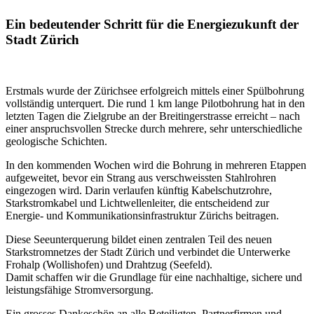
Ein bedeutender Schritt für die Energiezukunft der
Stadt Zürich
Erstmals wurde der Zürichsee erfolgreich mittels einer Spülbohrung
vollständig unterquert. Die rund 1 km lange Pilotbohrung hat in den
letzten Tagen die Zielgrube an der Breitingerstrasse erreicht – nach
einer anspruchsvollen Strecke durch mehrere, sehr unterschiedliche
geologische Schichten.
In den kommenden Wochen wird die Bohrung in mehreren Etappen
aufgeweitet, bevor ein Strang aus verschweissten Stahlrohren
eingezogen wird. Darin verlaufen künftig Kabelschutzrohre,
Starkstromkabel und Lichtwellenleiter, die entscheidend zur
Energie- und Kommunikationsinfrastruktur Zürichs beitragen.
Diese Seeunterquerung bildet einen zentralen Teil des neuen
Starkstromnetzes der Stadt Zürich und verbindet die Unterwerke
Frohalp (Wollishofen) und Drahtzug (Seefeld).
Damit schaffen wir die Grundlage für eine nachhaltige, sichere und
leistungsfähige Stromversorgung.
Ein grosses Dankeschön an alle Beteiligten, Partnerfirmen und